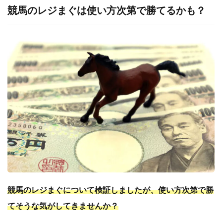
競馬のレジまぐは使い方次第で勝てるかも？
競馬のレジまぐについて検証しましたが、使い方次第で勝
てそうな気がしてきませんか？