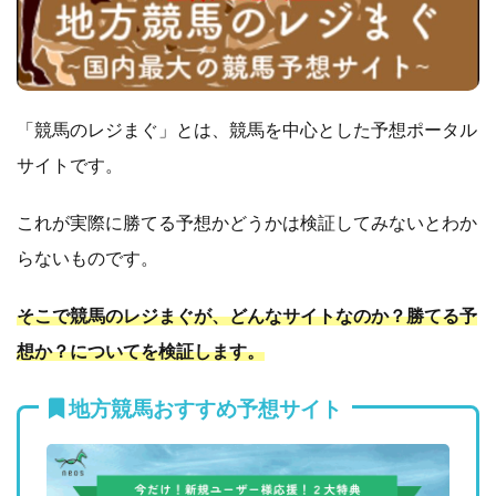
「競馬のレジまぐ」とは、競馬を中心とした予想ポータル
サイトです。
これが実際に勝てる予想かどうかは検証してみないとわか
らないものです。
そこで競馬のレジまぐが、どんなサイトなのか？勝てる予
想か？についてを検証します。
地方競馬おすすめ予想サイト