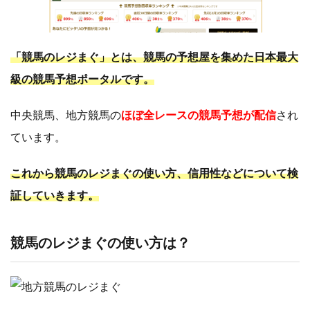
「競馬のレジまぐ」とは、競馬の予想屋を集めた日本最大
級の競馬予想ポータルです。
中央競馬、地方競馬の
ほぼ全レースの競馬予想が配信
され
ています。
これから競馬のレジまぐの使い方、信用性などについて検
証していきます。
競馬のレジまぐの使い方は？