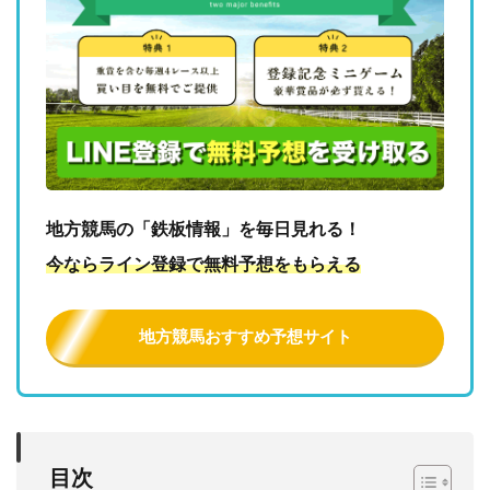
地方競馬の「鉄板情報」を毎日見れる！
今ならライン登録で無料予想をもらえる
地方競馬おすすめ予想サイト
目次