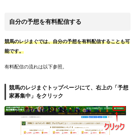
自分の予想を有料配信する
競馬のレジまぐでは、自分の予想を有料配信することも可
能です。
有料配信の流れは以下参照。
競馬のレジまぐトップページにて、右上の「予想
家募集中」をクリック