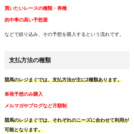
買いたいレースの種類・券種
的中率の高い予想屋
などで絞り込み、その予想を購入するという流れです。
支払方法の種類
競馬のレジまぐでは、支払方法が主に2種類あります。
単発予想のみ購入
メルマガやブログなど月額制
競馬のレジまぐでは、それぞれのニーズに合わせて利用が
可能となります。