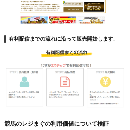
有料配信までの流れに沿って販売開始します。
競馬のレジまぐの利用価値について検証