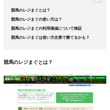
競馬のレジまぐとは？
競馬のレジまぐの使い方は？
競馬のレジまぐの利用価値について検証
競馬のレジまぐは使い方次第で勝てるかも？
競馬のレジまぐとは？