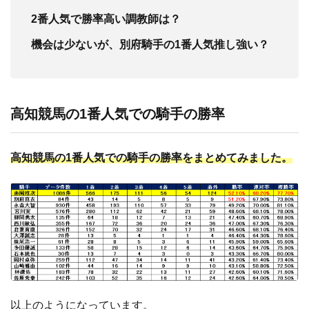
2番人気で勝率高い調教師は？
機会は少ないが、別府騎手の1番人気推し強い？
高知競馬の1番人気での騎手の勝率
高知競馬の1番人気での騎手の勝率をまとめてみました。
以上のようになっています。