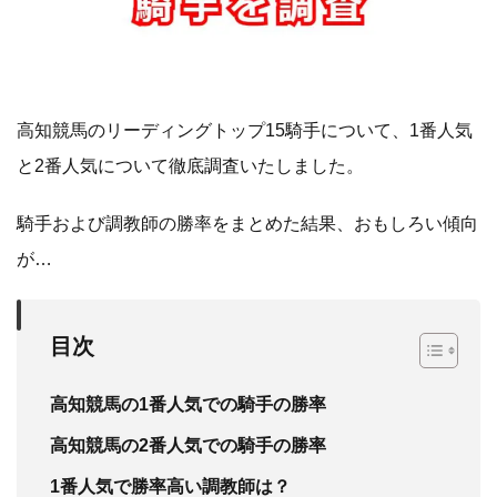
高知競馬のリーディングトップ15騎手について、1番人気
と2番人気について徹底調査いたしました。
騎手および調教師の勝率をまとめた結果、おもしろい傾向
が…
目次
高知競馬の1番人気での騎手の勝率
高知競馬の2番人気での騎手の勝率
1番人気で勝率高い調教師は？