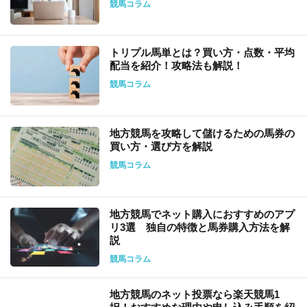
競馬コラム
トリプル馬単とは？買い方・点数・平均
配当を紹介！攻略法も解説！
競馬コラム
地方競馬を攻略して儲けるための馬券の
買い方・選び方を解説
競馬コラム
地方競馬でネット購入におすすめのアプ
リ3選 独自の特徴と馬券購入方法を解
説
競馬コラム
地方競馬のネット投票なら楽天競馬1