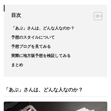
目次
「あぶ」さんは、どんな人なのか？
予想のスタイルについて
予想ブログを見てみる
実際に地方版予想を検証してみる
まとめ
「あぶ」さんは、どんな人なのか？