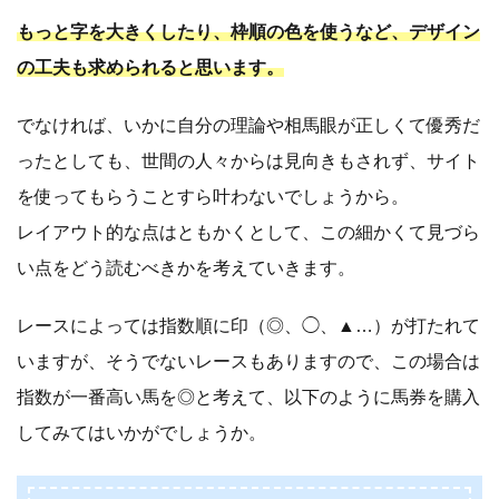
もっと字を大きくしたり、枠順の色を使うなど、デザイン
の工夫も求められると思います。
でなければ、いかに自分の理論や相馬眼が正しくて優秀だ
ったとしても、世間の人々からは見向きもされず、サイト
を使ってもらうことすら叶わないでしょうから。
レイアウト的な点はともかくとして、この細かくて見づら
い点をどう読むべきかを考えていきます。
レースによっては指数順に印（◎、◯、▲…）が打たれて
いますが、そうでないレースもありますので、この場合は
指数が一番高い馬を◎と考えて、以下のように馬券を購入
してみてはいかがでしょうか。