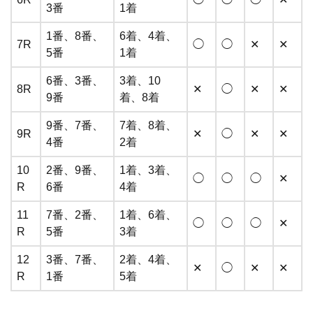
3番
1着
1番、8番、
6着、4着、
7R
◯
◯
✕
✕
5番
1着
6番、3番、
3着、10
8R
✕
◯
✕
✕
9番
着、8着
9番、7番、
7着、8着、
9R
✕
◯
✕
✕
4番
2着
10
2番、9番、
1着、3着、
◯
◯
◯
✕
R
6番
4着
11
7番、2番、
1着、6着、
◯
◯
◯
✕
R
5番
3着
12
3番、7番、
2着、4着、
✕
◯
✕
✕
R
1番
5着