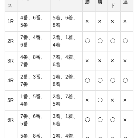
勝
勝
連
ス
ド
4番、6番、
5着、6着、
1R
✕
✕
✕
✕
5番
8着
7番、4番、
2着、1着、
2R
◯
◯
◯
◯
6番
4着
4番、8番、
7着、4着、
3R
✕
✕
✕
✕
7番
6着
2番、3番、
1着、2着、
4R
◯
◯
◯
◯
7番
8着
1番、5番、
2着、7着、
5R
✕
◯
✕
✕
4番
5着
7番、6番、
3着、1着、
6R
◯
◯
◯
✕
5番
6着
5番、8番、
1着、4着、