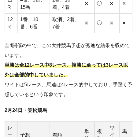
✕
◯
✕
✕
R
15番
着、4着
12
1番、10
取消、2着、
✕
◯
✕
✕
R
番、6番
7着
全4開催の中で、この大井競馬予想が秀逸な結果を収めて
います。
単勝は全12レース中8レース、複勝に至っては3レース以
外は全部的中していました。
ワイドは5レース、馬連は4レース的中しており、手堅く予
想しているという印象です。
2月24日・笠松競馬
レ
ワ
単
複
馬
ー
予想
着順
イ