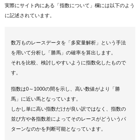
実際にサイト内にある「指数について」欄には以下のよう
に記述されています。
数万ものレースデータを「多変量解析」という手法
を用いて分析し「勝馬」の確率を算出します。
それを比較、検討しやすいように指数化したもので
す。
指数は0～1000の間を示し、高い数値がより「勝
馬」に近い馬となっています。
しかし単に高い指数だけが良い訳ではなく、指数の
並び方や各指数差によってそのレースがどういうパ
ターンなのかを判断可能となっています。