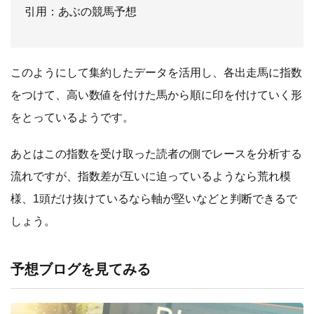
引用：
あぶの競馬予想
このようにして集約したデータを活用し、各出走馬に指数
をつけて、高い数値を付けた馬から順に印を付けていく形
をとっているようです。
あとはこの指数を受け取った読者の側でレースを分析する
流れですが、指数差が互いに迫っているようなら荒れ模
様、1頭だけ抜けているなら軸が堅いなどと判断できるで
しょう。
予想ブログを見てみる