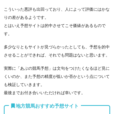
こういった悪評も出回っており、人によって評価にはかな
りの差があるようです。
とはいえ予想サイトは的中させてこそ価値があるもので
す。
多少なりともサイトが見づらかったとしても、予想を的中
させることができれば、それでも問題はないと思います。
実際に「あぶの競馬予想」は文句をつけたくなるほど見に
くいのか、また予想の精度が低いか否かという点について
も検証していきます。
最後までお付き合いいただければ幸いです。
地方競馬おすすめ予想サイト