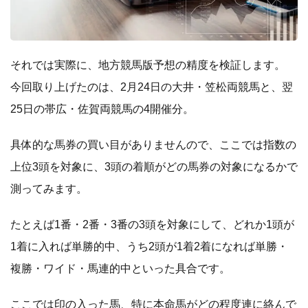
それでは実際に、地方競馬版予想の精度を検証します。
今回取り上げたのは、2月24日の大井・笠松両競馬と、翌
25日の帯広・佐賀両競馬の4開催分。
具体的な馬券の買い目がありませんので、ここでは指数の
上位3頭を対象に、3頭の着順がどの馬券の対象になるかで
測ってみます。
たとえば1番・2番・3番の3頭を対象にして、どれか1頭が
1着に入れば単勝的中、うち2頭が1着2着になれば単勝・
複勝・ワイド・馬連的中といった具合です。
ここでは印の入った馬、特に本命馬がどの程度連に絡んで