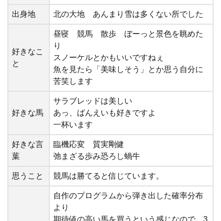
出身地
北の大地 あんまり雪は多くない所でした
昼寝 競馬 散歩 ぼーっと景色を眺めた
り
好きなこ
スノーケルとかもいいですねぇ
と
魚を見たら「美味しそう」とか思う自分に
苦笑します
サラブレッドは美しい
好きな馬
あっ、ばんえいも好きですよ
一杯います
好きな言
臨機応変 質実剛健
葉
弛まざる歩み恐ろし蝸牛
思うこと
競馬は勝てると信じています。
自作のプログラムから弾き出した確率分布
より
期待値の高い馬を買うという感じなので、3