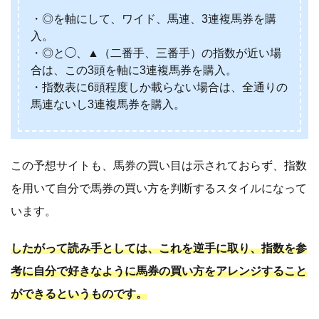
・◎を軸にして、ワイド、馬連、3連複馬券を購
入。
・◎と◯、▲（二番手、三番手）の指数が近い場
合は、この3頭を軸に3連複馬券を購入。
・指数表に6頭程度しか載らない場合は、全通りの
馬連ないし3連複馬券を購入。
この予想サイトも、馬券の買い目は示されておらず、指数
を用いて自分で馬券の買い方を判断するスタイルになって
います。
したがって読み手としては、これを逆手に取り、指数を参
考に自分で好きなように馬券の買い方をアレンジすること
ができるというものです。