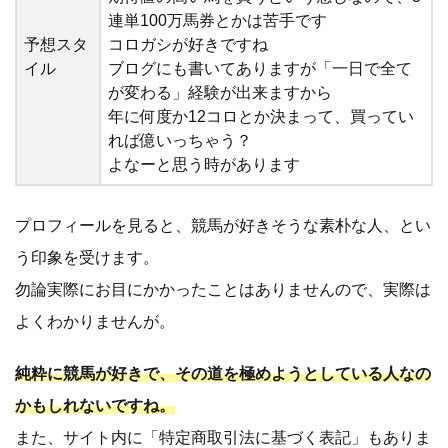
連単100万馬券とかは苦手です
予想スタ
コロガシが好きですね
イル
ブログにも書いてありますが「一日で全て
が変わる」経験が出来ますから
年に何度か12コロとか決まって、買ってい
れば億いっちゃう？
よなーと思う時があります
プロフィールを見ると、競馬が好きそうな素朴な人、とい
う印象を受けます。
勿論実際にお目にかかったことはありませんので、実際は
よくわかりませんが。
純粋に競馬が好きで、その道を極めようとしている人なの
かもしれないですね。
また、サイト内に「特定商取引法に基づく表記」もありま