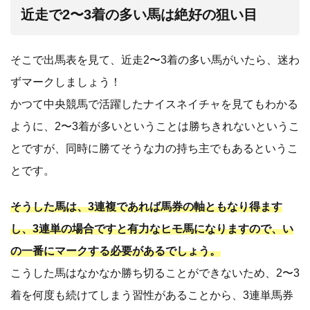
近走で2〜3着の多い馬は絶好の狙い目
そこで出馬表を見て、近走2〜3着の多い馬がいたら、迷わ
ずマークしましょう！
かつて中央競馬で活躍したナイスネイチャを見てもわかる
ように、2〜3着が多いということは勝ちきれないというこ
とですが、同時に勝てそうな力の持ち主でもあるというこ
とです。
そうした馬は、3連複であれば馬券の軸ともなり得ます
し、3連単の場合ですと有力なヒモ馬になりますので、い
の一番にマークする必要があるでしょう。
こうした馬はなかなか勝ち切ることができないため、2〜3
着を何度も続けてしまう習性があることから、3連単馬券