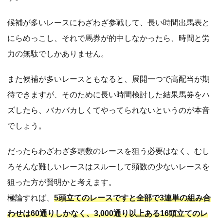
候補が多いレースにわざわざ参戦して、長い時間出馬表と
にらめっこし、それで馬券が的中しなかったら、時間と労
力の無駄でしかありません。
また候補が多いレースともなると、展開一つで高配当が期
待できますが、そのために長い時間検討した結果馬券をハ
ズしたら、バカバカしくてやってられないというのが本音
でしょう。
だったらわざわざ多頭数のレースを狙う必要はなく、むし
ろそんな難しいレースはスルーして頭数の少ないレースを
狙った方が賢明かと考えます。
極論すれば、
5頭立てのレースですと全部で3連単の組み合
わせは60通りしかなく、3,000通り以上ある16頭立てのレ