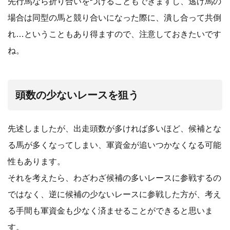
先行馬なら折り合いをつけることもできますし、逃げ馬の
場合は同型の馬と競り合いになった際に、潰し合って共倒
れ…ということもあり得ますので、注意しておきたいです
ね。
頭数の少ないレースを狙う
先述しましたが、出走頭数が多ければ多いほど、候補とな
る馬が多くなってしまい、軍資金が追いつかなくなる可能
性もあります。
それを考えたら、わざわざ候補の多いレースに参戦するの
ではなく、逆に候補の少ないレースに参戦した方が、考え
る手間も軍資金も少なく済ませることができると思いま
す。