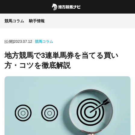
競馬コラム
騎手情報
[公開]2023.07.12
競馬コラム
地方競馬で3連単馬券を当てる買い
方・コツを徹底解説