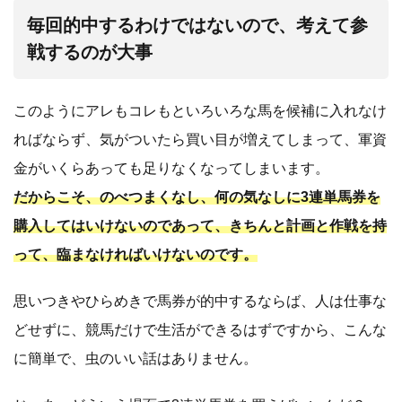
毎回的中するわけではないので、考えて参
戦するのが大事
このようにアレもコレもといろいろな馬を候補に入れなけ
ればならず、気がついたら買い目が増えてしまって、軍資
金がいくらあっても足りなくなってしまいます。
だからこそ、のべつまくなし、何の気なしに3連単馬券を
購入してはいけないのであって、きちんと計画と作戦を持
って、臨まなければいけないのです。
思いつきやひらめきで馬券が的中するならば、人は仕事な
どせずに、競馬だけで生活ができるはずですから、こんな
に簡単で、虫のいい話はありません。