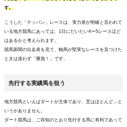
す。
こうした「テッパン」レースは、実力差が明確と言われて
いる地方競馬にあっては、1日にだいたい4〜5レースほど
はあるかと考えられます。
競馬新聞の出走表を見て、軸馬が堅実なレースを見つけた
ときは迷わず「勝負！」です。
先行する実績馬を狙う
地方競馬といえばダートが主体であり、芝はほとんど…と
いうかありません。
ダート競馬は、ご存知のとおり先行する馬に有利であって