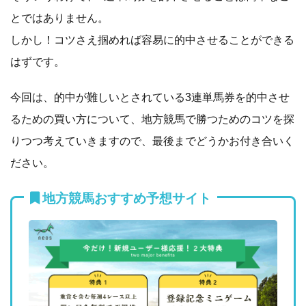
とではありません。
しかし！コツさえ掴めれば容易に的中させることができる
はずです。
今回は、的中が難しいとされている3連単馬券を的中させ
るための買い方について、地方競馬で勝つためのコツを探
りつつ考えていきますので、最後までどうかお付き合いく
ださい。
地方競馬おすすめ予想サイト