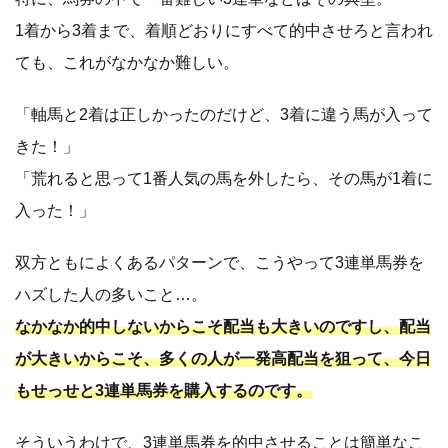
1着から3着まで、着順どおりにすべて的中させろと言われ
ても、これがなかなか難しい。
「軸馬と2着は正しかったのだけど、3着に違う馬が入って
きた！」
「荒れると思って1番人気の馬を外したら、その馬が1着に
入った！」
双方ともによくあるパターンで、こうやって3連単馬券を
ハズした人の多いこと…。
なかなか的中しないからこそ配当も大きいのですし、配当
が大きいからこそ、多くの人が一発高配当を狙って、今日
もせっせと3連単馬券を購入するのです。
そういうわけで、3連単馬券を的中させることは簡単なこ