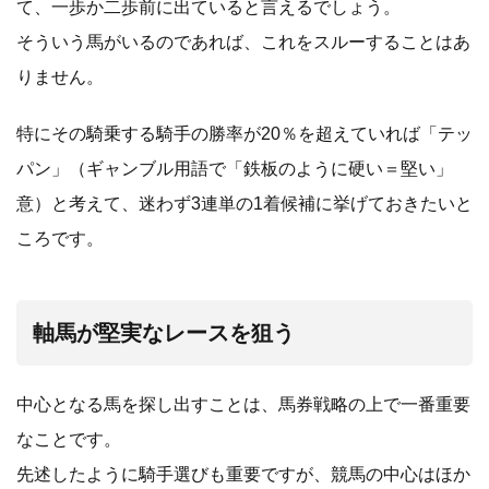
て、一歩か二歩前に出ていると言えるでしょう。
そういう馬がいるのであれば、これをスルーすることはあ
りません。
特にその騎乗する騎手の勝率が20％を超えていれば「テッ
パン」（ギャンブル用語で「鉄板のように硬い＝堅い」
意）と考えて、迷わず3連単の1着候補に挙げておきたいと
ころです。
軸馬が堅実なレースを狙う
中心となる馬を探し出すことは、馬券戦略の上で一番重要
なことです。
先述したように騎手選びも重要ですが、競馬の中心はほか