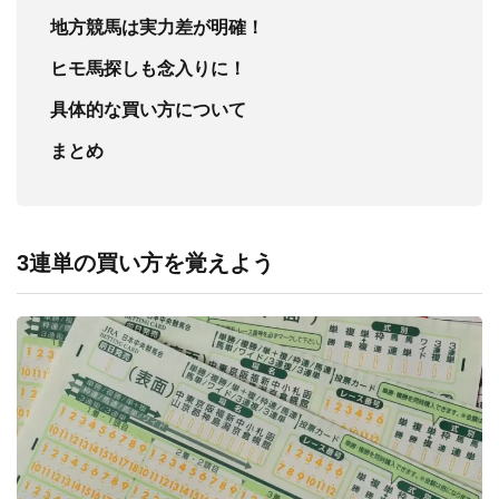
地方競馬は実力差が明確！
ヒモ馬探しも念入りに！
具体的な買い方について
まとめ
3連単の買い方を覚えよう