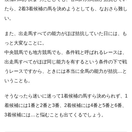
たら、2着3着候補の馬を決めようとしても、なおさら難し
い。
また、出走馬すべての能力がほぼ拮抗していた日には、も
っと大変なことに。
中央競馬でも地方競馬でも、条件戦と呼ばれるレースは、
出走馬すべてがほぼ同じ能力を有するという条件の下で戦
うレースですから、ときには本当に全馬の能力が拮抗…と
いうことも。
そうなったら迷いに迷って1着候補の馬すら決められず、1
着候補には1番と2番と3番、2着候補には4番と5番と6番、
3着候補には…と悩むことも出てくるでしょう。