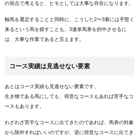
の視点で考えると、ヒモとしては大事な存在になります。
軸馬を選定することと同時に、こうした2〜3着には手堅く
来るという馬を探すことも、3連単馬券を的中させるに
は、大事な作業であると言えます。
コース実績は見逃せない要素
あとはコース実績も見逃せない要素です。
生き物である馬にしても、得意なコースもあれば苦手なコ
ースもあります。
わざわざ苦手なコースに出てきたのであれば、馬券の対象
から除外すればいいのですが、逆に得意なコースに出てき