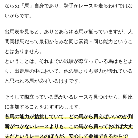
ならぬ「馬」自身であり、騎手がレースを走るわけではな
いからです。
出馬表を見ると、ありとあらゆる馬が揃っていますが、人
間同様馬だって最初からみな同じ素質・同じ能力というこ
とはありません。
ということは、それまでの戦績が際立っている馬はもとよ
り、出走馬の中において、他の馬よりも能力が優れている
と思われる馬が必ずいるはずです。
そうして際立っている馬がいるレースを見つけたら、即座
に参加することをおすすめします。
各馬の能力が拮抗していて、どの馬から買えばいいのか判
断がつかないレースよりも、この馬から買っておけば大丈
夫だというレースのほうが、安心して参加できるからで