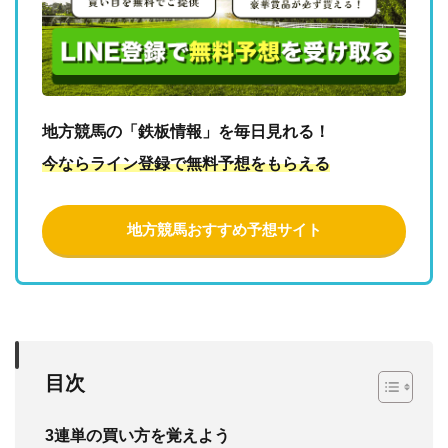
地方競馬の「鉄板情報」を毎日見れる！
今ならライン登録で無料予想をもらえる
地方競馬おすすめ予想サイト
目次
3連単の買い方を覚えよう