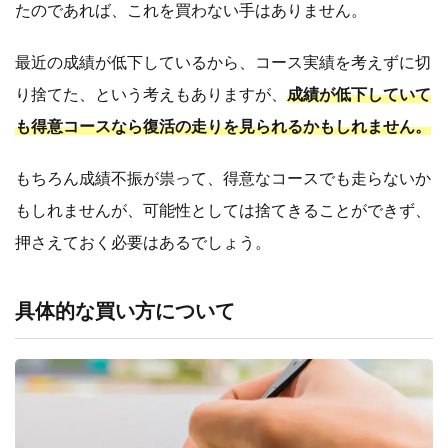
たのであれば、これを買わない手はありません。
最近の成績が低下しているから、コース実績を考えずに切
り捨てた、という考えもありますが、
成績が低下していて
も得意コースなら復活の走りを見られるかもしれません。
もちろん成績不振が祟って、得意なコースでも走らないか
もしれませんが、可能性としては捨てきることができず、
押さえておく必要はあるでしょう。
具体的な買い方について