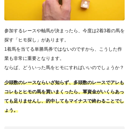
参加するレースや軸馬が決まったら、今度は2着3着の馬を
探す「ヒモ探し」があります。
1着馬を当てる単勝馬券ではないのですから、こうした作
業も非常に重要となります。
ならば、どういった馬をヒモにすればいいのでしょうか？
少頭数のレースならいざ知らず、多頭数のレースでアレも
コレもとヒモの馬を買いまくったら、軍資金がいくらあっ
ても足りませんし、的中してもマイナスで終わることでし
ょう。