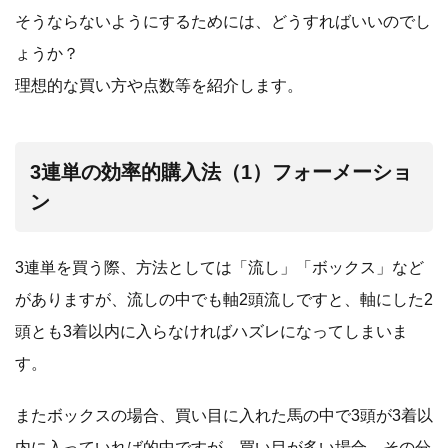
そうならないようにするためには、どうすればいいのでし
ょうか？
理想的な買い方や点数等を紹介します。
3連単の効率的購入法（1）フォーメーショ
ン
3連単を買う際、方法としては「流し」「ボックス」など
がありますが、流しの中でも軸2頭流しですと、軸にした2
頭とも3着以内に入らなければハズレになってしまいま
す。
またボックスの場合、買い目に入れた馬の中で3頭が3着以
内に入っていれば的中ですが、買い目が多い場合、その分