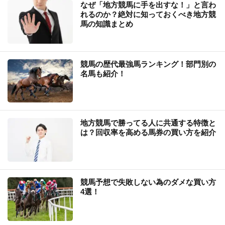
なぜ「地方競馬に手を出すな！」と言わ
れるのか？絶対に知っておくべき地方競
馬の知識まとめ
競馬の歴代最強馬ランキング！部門別の
名馬も紹介！
地方競馬で勝ってる人に共通する特徴と
は？回収率を高める馬券の買い方を紹介
競馬予想で失敗しない為のダメな買い方
4選！