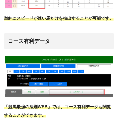
単純にスピードが速い馬だけを抽出することが可能です。
コース有利データ
「競馬最強の法則WEB」では、コース有利データも閲覧
することができます。