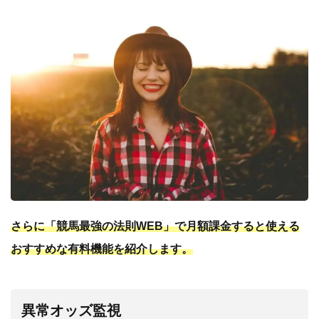
さらに「競馬最強の法則WEB」で月額課金すると使える
おすすめな有料機能を紹介します。
異常オッズ監視