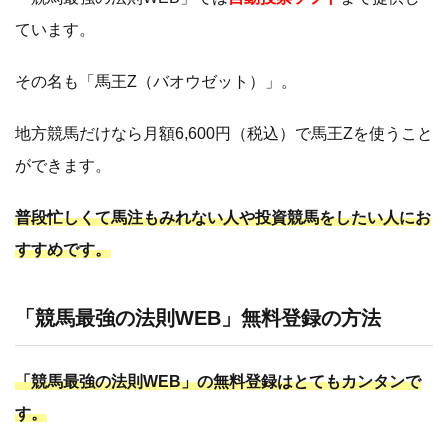
ています。
その名も「
馬王Z（バオウゼット）
」。
地方競馬だけなら月額6,600円（税込）で馬王Zを使うこと
ができます。
普段忙しくて馬注もみれない人や投資競馬をしたい人にお
すすめです。
「競馬最強の法則WEB」無料登録の方法
「競馬最強の法則WEB」の無料登録はとてもカンタンで
す。