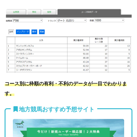
コース別に枠順の有利・不利のデータが一目でわかりま
す。
地方競馬おすすめ予想サイト