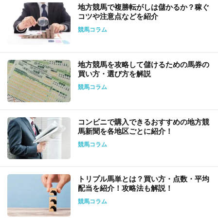
地方競馬で複勝転がしは儲かるか？稼ぐ
コツや注意点などを紹介
競馬コラム
地方競馬を攻略して儲けるための馬券の
買い方・選び方を解説
競馬コラム
コンビニで購入できるおすすめの地方競
馬新聞を各地区ごとに紹介！
競馬コラム
トリプル馬単とは？買い方・点数・平均
配当を紹介！攻略法も解説！
競馬コラム