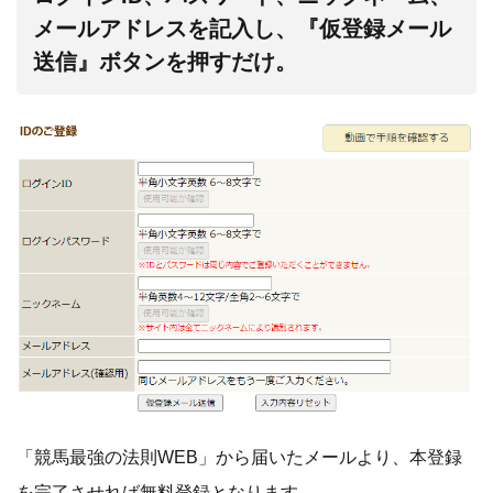
メールアドレスを記入し、『仮登録メール
送信』ボタンを押すだけ。
「競馬最強の法則WEB」から届いたメールより、本登録
を完了させれば無料登録となります。