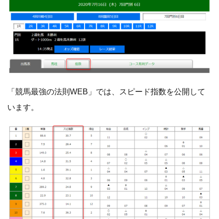
「競馬最強の法則WEB」では、スピード指数を公開して
います。