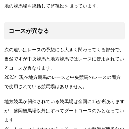
地の競馬場を統括して監視役を担っています。
コースが異なる
次の違いはレースの予想にも大きく関わってくる部分で、
当然ですが中央競馬と地方競馬ではレースに使用されてい
るコースが異なります。
2023年現在地方競馬のレースと中央競馬のレースの両方
で使用されている競馬場はありません。
地方競馬が開催されている競馬場は全国に15か所あります
が、盛岡競馬場以外はすべてダートコースのみとなってい
ます。