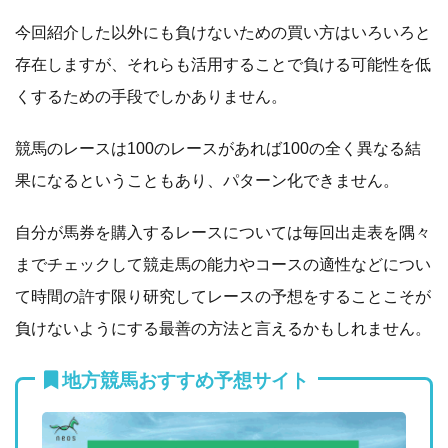
今回紹介した以外にも負けないための買い方はいろいろと
存在しますが、それらも活用することで負ける可能性を低
くするための手段でしかありません。
競馬のレースは100のレースがあれば100の全く異なる結
果になるということもあり、パターン化できません。
自分が馬券を購入するレースについては毎回出走表を隅々
までチェックして競走馬の能力やコースの適性などについ
て時間の許す限り研究してレースの予想をすることこそが
負けないようにする最善の方法と言えるかもしれません。
地方競馬おすすめ予想サイト