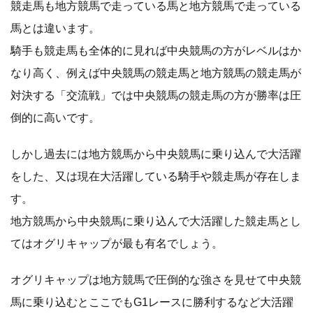
競走馬も地方競馬で走っている馬と地方競馬で走っている
馬とは違います。
騎手も競走馬も全体的に見れば中央競馬の方がレベルはか
なり高く、例えば中央競馬の競走馬と地方競馬の競走馬が
対決する「交流戦」では中央競馬の競走馬の方が勝率は圧
倒的に高いです。
しかし過去には地方競馬から中央競馬に乗り込んで大活躍
をした、又は現在大活躍している騎手や競走馬が存在しま
す。
地方競馬から中央競馬に乗り込んで大活躍した競走馬とし
てはオグリキャップが最も有名でしょう。
オグリキャップは地方競馬で圧倒的な強さを見せて中央競
馬に乗り込むとここでもG1レースに勝利するなど大活躍