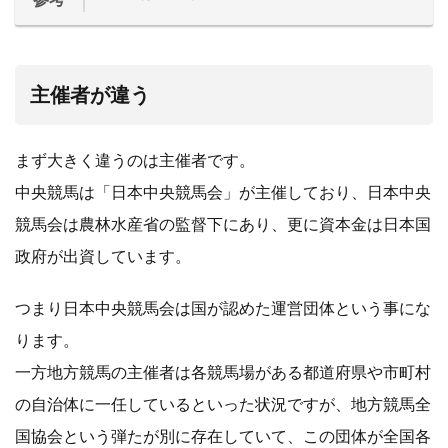
主催者が違う
まず大きく違うのは主催者です。
中央競馬は「日本中央競馬会」が主催しており、日本中央
競馬会は農林水産省の監督下にあり、更に資本金は日本国
政府が出資しています。
つまり日本中央競馬会は国が認めた運営団体という事にな
ります。
一方地方競馬の主催者は各競馬場がある都道府県や市町村
の自治体に一任しているといった状況ですが、地方競馬全
国協会という弾たが別に存在していて、この団体が全国各