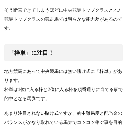
そう断言できてしまうほどに中央競馬トップクラスと地方
競馬トップクラスの競走馬では明らかな能力差があるので
す。
「枠単」に注目！
地方競馬にあって中央競馬には無い賭け式に「枠単」があ
ります。
枠単は1位に入る枠と2位に入る枠を順番通りに当てる事で
的中となる馬券です。
あまり注目されない賭け式ですが、的中難易度と配当金の
バランスがかなり取れている馬券でコツコツ稼ぐ事を目的