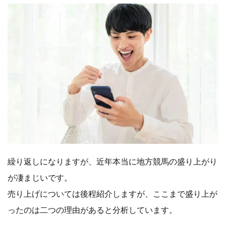
繰り返しになりますが、近年本当に地方競馬の盛り上がり
が凄まじいです。
売り上げについては後程紹介しますが、ここまで盛り上が
ったのは二つの理由があると分析しています。