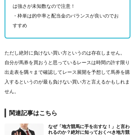
は強さが未知数なので注意！
・枠単は的中率と配当金のバランスが良いのでお
すすめ
ただし絶対に負けない買い方というのは存在しません。
自分が馬券を買おうと思っているレースは時間の許す限り
出走表を隅々まで確認してレース展開を予想して馬券を購
入するというのが最も負けない買い方と言えるかもしれま
せん。
関連記事はこちら
なぜ「地方競馬に手を出すな！」と言わ
れるのか？絶対に知っておくべき地方競