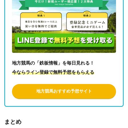
地方競馬の「鉄板情報」を毎日見れる！
今ならライン登録で無料予想をもらえる
地方競馬おすすめ予想サイト
まとめ