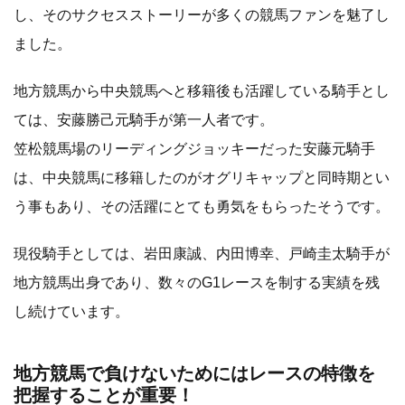
し、そのサクセスストーリーが多くの競馬ファンを魅了し
ました。
地方競馬から中央競馬へと移籍後も活躍している騎手とし
ては、安藤勝己元騎手が第一人者です。
笠松競馬場のリーディングジョッキーだった安藤元騎手
は、中央競馬に移籍したのがオグリキャップと同時期とい
う事もあり、その活躍にとても勇気をもらったそうです。
現役騎手としては、岩田康誠、内田博幸、戸崎圭太騎手が
地方競馬出身であり、数々のG1レースを制する実績を残
し続けています。
地方競馬で負けないためにはレースの特徴を
把握することが重要！