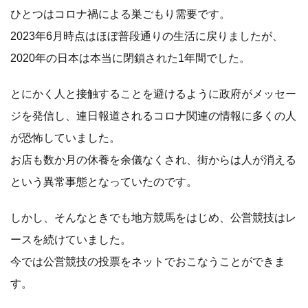
ひとつはコロナ禍による巣ごもり需要です。
2023年6月時点はほぼ普段通りの生活に戻りましたが、
2020年の日本は本当に閉鎖された1年間でした。
とにかく人と接触することを避けるように政府がメッセー
ジを発信し、連日報道されるコロナ関連の情報に多くの人
が恐怖していました。
お店も数か月の休養を余儀なくされ、街からは人が消える
という異常事態となっていたのです。
しかし、そんなときでも地方競馬をはじめ、公営競技はレ
ースを続けていました。
今では公営競技の投票をネットでおこなうことができま
す。