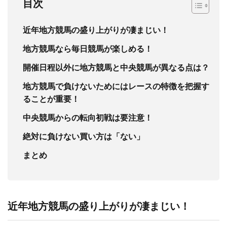
目次
近年地方競馬の盛り上がりが凄まじい！
地方競馬なら毎日競馬が楽しめる！
開催日程以外に地方競馬と中央競馬が異なる点は？
地方競馬で負けないためにはレースの特徴を把握す
ることが重要！
中央競馬からの転向初戦は要注意！
絶対に負けない買い方は「ない」
まとめ
近年地方競馬の盛り上がりが凄まじい！