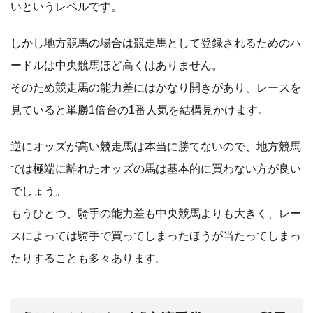
いというレベルです。
しかし地方競馬の場合は競走馬として登録されるためのハ
ードルは中央競馬ほど高くはありません。
そのため競走馬の能力差にはかなり開きがあり、レースを
見ていると単勝1倍台の1番人気を結構見かけます。
逆にオッズが高い競走馬は本当に勝てないので、地方競馬
では極端に離れたオッズの馬は基本的に買わない方が良い
でしょう。
もうひとつ、騎手の能力差も中央競馬よりも大きく、レー
スによっては騎手で買ってしまったほうが当たってしまっ
たりすることも多々あります。