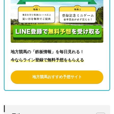
地方競馬の「鉄板情報」を毎日見れる！
今ならライン登録で無料予想をもらえる
地方競馬おすすめ予想サイト