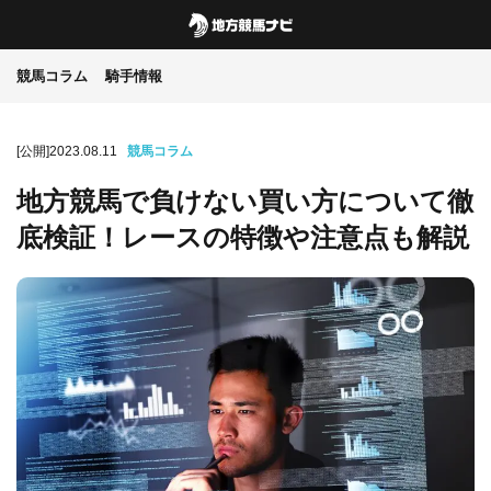
競馬コラム
騎手情報
[公開]2023.08.11
競馬コラム
地方競馬で負けない買い方について徹
底検証！レースの特徴や注意点も解説