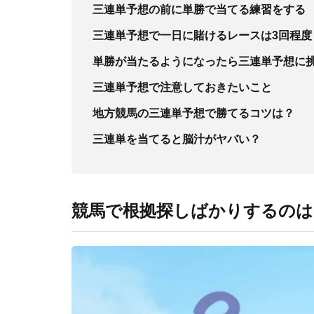
三連単予想の前に単勝で当てる練習をする
三連単予想で一日に賭けるレースは3回程度
単勝が当たるようになったら三連単予想に
三連単予想で注意しておきたいこと
地方競馬の三連単予想で勝てるコツは？
三連単を当てると脳汁がヤバい？
競馬で根拠
探し
ばかり
するのは