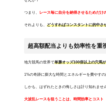
せんか？
つまり、
レース毎に自分を納得させるためだけ
それよりも、
どうすればコンスタントに的中さ
超高額配当よりも効率性を重
地方競馬の世界で
単勝オッズ100倍以上の穴馬
1%の奇跡に膨大な時間とエネルギーを費やすの
しかも、はずれたときの悔しさは計り知れませ
大波乱レースを狙うことは
、時間効率とコスト