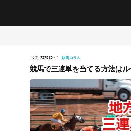
[公開]2023.02.04
競馬コラム
競馬で三連単を当てる方法はル