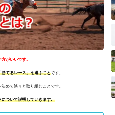
い方がいいです。
「勝てるレース」を選ぶこと
です。
を決めて淡々と取り組むことです。
ツについて説明していきます。