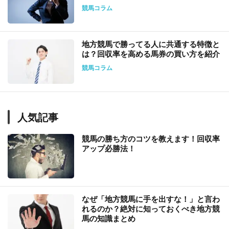
競馬コラム
地方競馬で勝ってる人に共通する特徴と
は？回収率を高める馬券の買い方を紹介
競馬コラム
人気記事
競馬の勝ち方のコツを教えます！回収率
アップ必勝法！
なぜ「地方競馬に手を出すな！」と言わ
れるのか？絶対に知っておくべき地方競
馬の知識まとめ