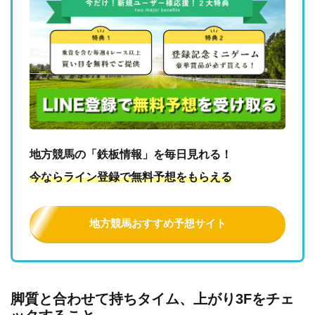
地方競馬の「鉄板情報」を毎日見れる！
今ならライン登録で無料予想をもらえる
地方競馬おすすめ予想サイト
脚質と合わせて持ちタイム、上がり3Fをチェ