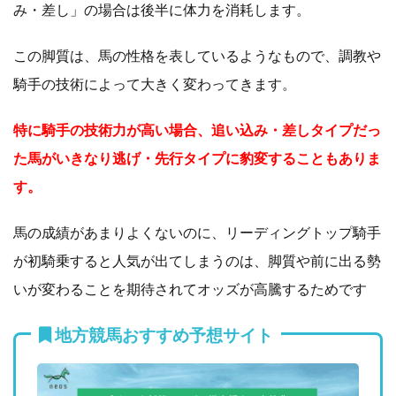
み・差し」の場合は後半に体力を消耗します。
この脚質は、馬の性格を表しているようなもので、調教や
騎手の技術によって大きく変わってきます。
特に騎手の技術力が高い場合、追い込み・差しタイプだっ
た馬がいきなり逃げ・先行タイプに豹変することもありま
す。
馬の成績があまりよくないのに、リーディングトップ騎手
が初騎乗すると人気が出てしまうのは、脚質や前に出る勢
いが変わることを期待されてオッズが高騰するためです
地方競馬おすすめ予想サイト