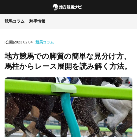
競馬コラム
騎手情報
[公開]2023.02.04
競馬コラム
地方競馬での脚質の簡単な見分け方、
馬柱からレース展開を読み解く方法。