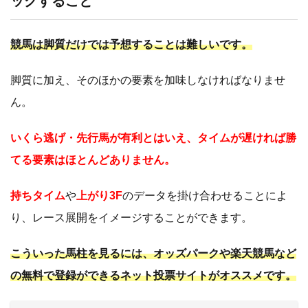
ックすること
競馬は脚質だけでは予想することは難しいです。
脚質に加え、そのほかの要素を加味しなければなりませ
ん。
いくら逃げ・先行馬が有利とはいえ、タイムが遅ければ勝
てる要素はほとんどありません。
持ちタイム
や
上がり3F
のデータを掛け合わせることによ
り、レース展開をイメージすることができます。
こういった馬柱を見るには、オッズパークや楽天競馬など
の無料で登録ができるネット投票サイトがオススメです。