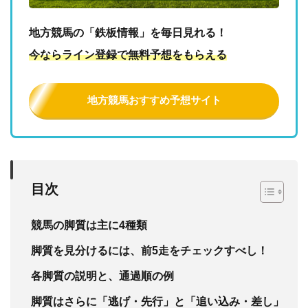
地方競馬の「鉄板情報」を毎日見れる！
今ならライン登録で無料予想をもらえる
地方競馬おすすめ予想サイト
目次
競馬の脚質は主に4種類
脚質を見分けるには、前5走をチェックすべし！
各脚質の説明と、通過順の例
脚質はさらに「逃げ・先行」と「追い込み・差し」