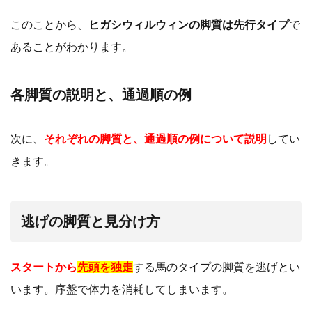
このことから、
ヒガシウィルウィンの脚質は先行タイプ
で
あることがわかります。
各脚質の説明と、通過順の例
次に、
それぞれの脚質と、通過順の例について説明
してい
きます。
逃げの脚質と見分け方
スタートから
先頭を独走
する馬のタイプの脚質を逃げとい
います。序盤で体力を消耗してしまいます。