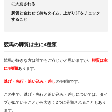
に大別される
脚質と合わせて持ちタイム、上がり3Fをチェック
すること
競馬の脚質は主に4種類
競馬が好きな方は誰でもご存じかと思いますが、
脚質は主
に
4種類
あります。
逃げ・先行・追い込み・差し
の4種類です。
この中で、逃げ・先行と追い込み・差しについては、タイ
プが似ていることから大きく2つに分類されることもあり
ます。