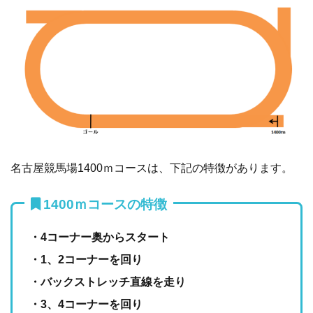
名古屋競馬場1400ｍコースは、下記の特徴があります。
1400ｍコースの特徴
・4コーナー奥からスタート
・1、2コーナーを回り
・バックストレッチ直線を走り
・3、4コーナーを回り