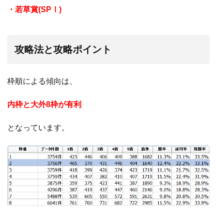
・若草賞(SPⅠ)
攻略法と攻略ポイント
枠順による傾向は、
内枠と大外8枠が有利
となっています。