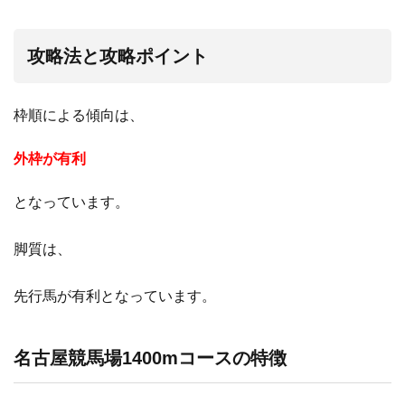
攻略法と攻略ポイント
枠順による傾向は、
外枠が有利
となっています。
脚質は、
先行馬が有利となっています。
名古屋競馬場1400mコースの特徴