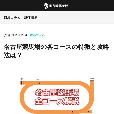
競馬コラム
騎手情報
[公開]2023.02.04
競馬コラム
名古屋競馬場の各コースの特徴と攻略
法は？