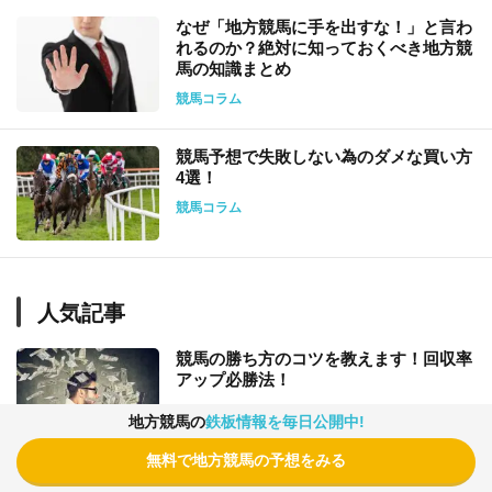
なぜ「地方競馬に手を出すな！」と言わ
れるのか？絶対に知っておくべき地方競
馬の知識まとめ
競馬コラム
競馬予想で失敗しない為のダメな買い方
4選！
競馬コラム
人気記事
競馬の勝ち方のコツを教えます！回収率
アップ必勝法！
地方競馬の
鉄板情報を毎日公開中!
無料で地方競馬の予想をみる
なぜ「地方競馬に手を出すな！」と言わ