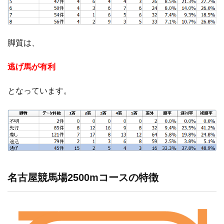
脚質は、
逃げ馬が有利
となっています。
名古屋競馬場2500mコースの特徴