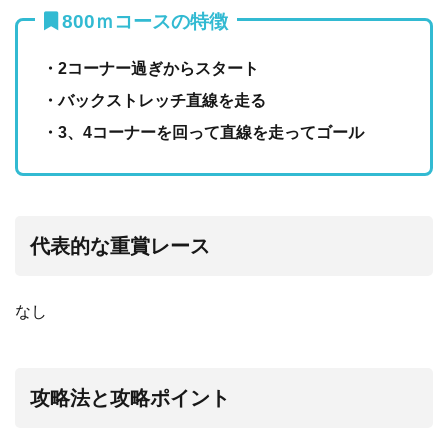
800ｍコースの特徴
・2コーナー過ぎからスタート
・バックストレッチ直線を走る
・3、4コーナーを回って直線を走ってゴール
代表的な重賞レース
なし
攻略法と攻略ポイント