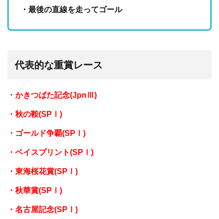
・最後の直線を走ってゴール
代表的な重賞レース
・かきつばた記念(JpnⅢ)
・秋の鞍(SPⅠ)
・ゴールド争覇(SPⅠ)
・ベイスプリント(SPⅠ)
・東海桜花賞(SPⅠ)
・秋華賞(SPⅠ)
・名古屋記念(SPⅠ)