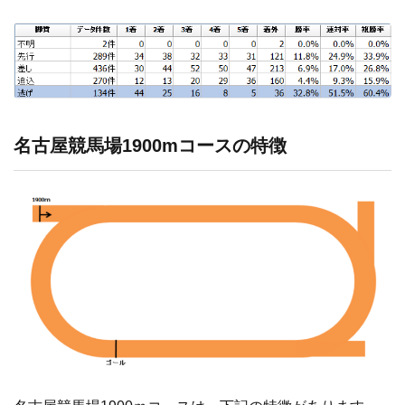
名古屋競馬場1900mコースの特徴