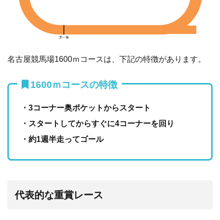
名古屋競馬場1600ｍコースは、下記の特徴があります。
1600ｍコースの特徴
・3コーナー奥ポケットからスタート
・スタートしてからすぐに4コーナーを回り
・約1週半走ってゴール
代表的な重賞レース