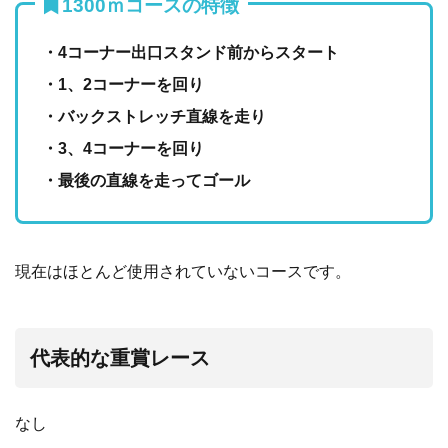
1300ｍコースの特徴
・4コーナー出口スタンド前からスタート
・1、2コーナーを回り
・バックストレッチ直線を走り
・3、4コーナーを回り
・最後の直線を走ってゴール
現在はほとんど使用されていないコースです。
代表的な重賞レース
なし