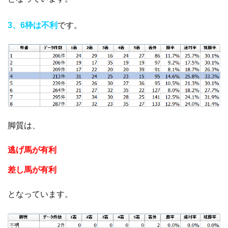
3、6枠は不利
です。
脚質は、
逃げ馬が有利
差し馬が有利
となっています。