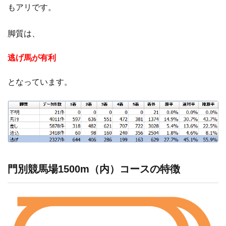
もアリです。
脚質は、
逃げ馬が有利
となっています。
門別競馬場1500m（内）コースの特徴