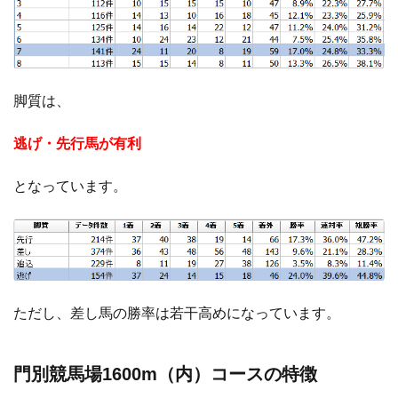
脚質は、
逃げ・先行馬が有利
となっています。
ただし、差し馬の勝率は若干高めになっています。
門別競馬場1600m（内）コースの特徴