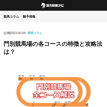
競馬コラム
騎手情報
[公開]2023.02.04
競馬コラム
門別競馬場の各コースの特徴と攻略法
は？