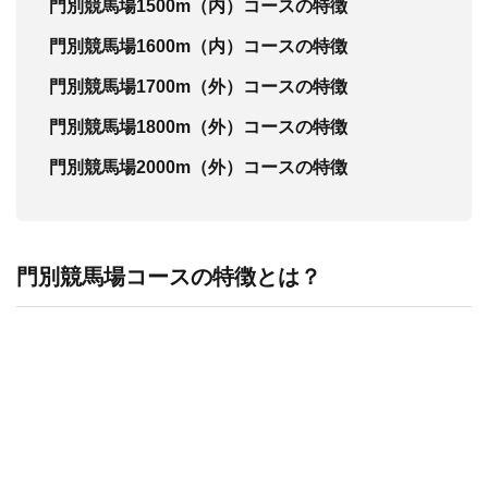
門別競馬場1500m（内）コースの特徴
門別競馬場1600m（内）コースの特徴
門別競馬場1700m（外）コースの特徴
門別競馬場1800m（外）コースの特徴
門別競馬場2000m（外）コースの特徴
門別競馬場コースの特徴とは？