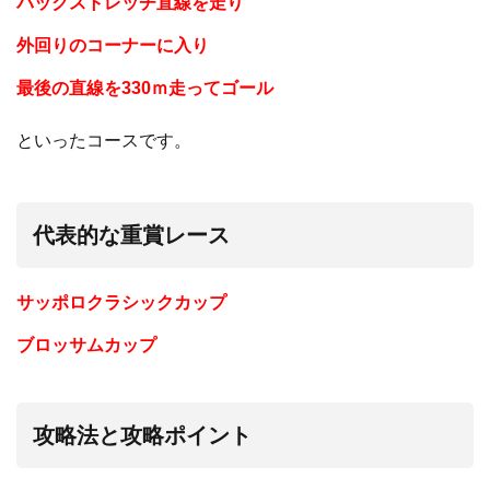
バックストレッチ直線を走り
外回りのコーナーに入り
最後の直線を330ｍ走ってゴール
といったコースです。
代表的な重賞レース
サッポロクラシックカップ
ブロッサムカップ
攻略法と攻略ポイント