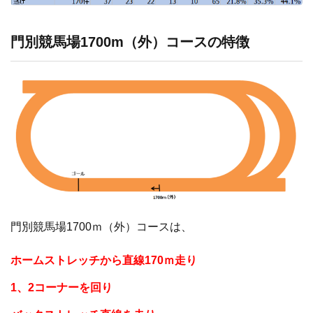
門別競馬場1700m（外）コースの特徴
門別競馬場1700ｍ（外）コースは、
ホームストレッチから直線170ｍ走り
1、2コーナーを回り