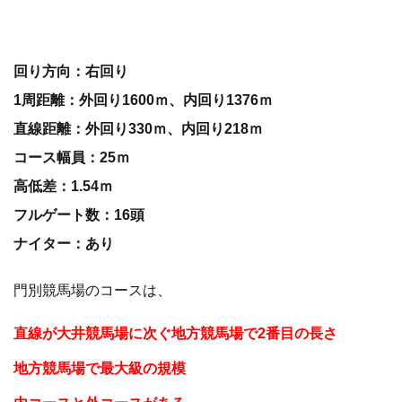
回り方向：右回り
1周距離：外回り1600ｍ、内回り1376ｍ
直線距離：外回り330ｍ、内回り218ｍ
コース幅員：25ｍ
高低差：1.54ｍ
フルゲート数：16頭
ナイター：あり
門別競馬場のコースは、
直線が大井競馬場に次ぐ地方競馬場で2番目の長さ
地方競馬場で最大級の規模