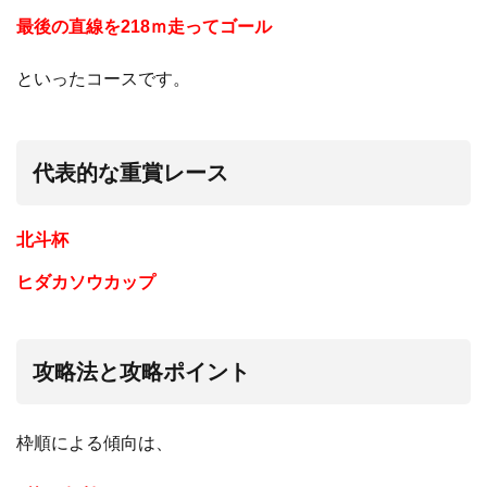
最後の直線を218ｍ走ってゴール
といったコースです。
代表的な重賞レース
北斗杯
ヒダカソウカップ
攻略法と攻略ポイント
枠順による傾向は、