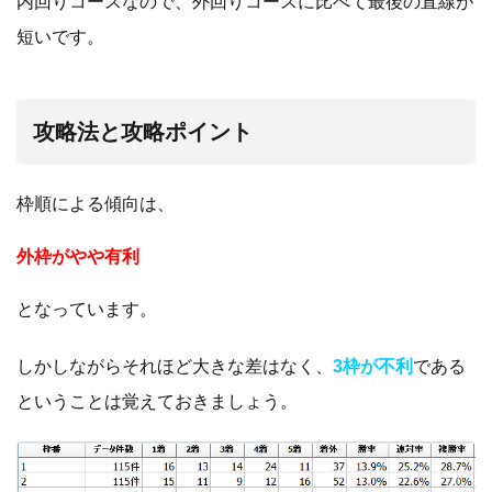
内回りコースなので、外回りコースに比べて最後の直線が
短いです。
攻略法と攻略ポイント
枠順による傾向は、
外枠がやや有利
となっています。
しかしながらそれほど大きな差はなく、
3枠が不利
である
ということは覚えておきましょう。