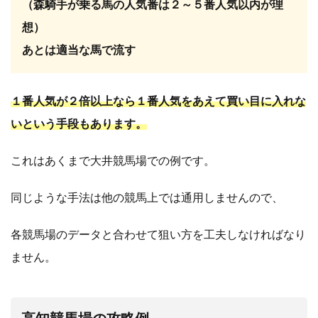
（森騎手が乗る馬の人気番は２～５番人気以内が理
想）
あとは適当な馬で流す
１番人気が２倍以上なら１番人気をあえて買い目に入れな
いという手段もあります。
これはあくまで大井競馬場での例です。
同じような手法は他の競馬上では通用しませんので、
各競馬場のデータと合わせて狙い方を工夫しなければなり
ません。