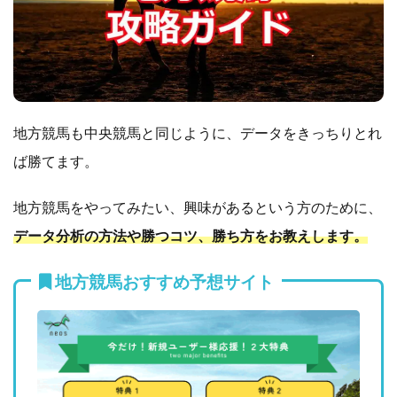
地方競馬も中央競馬と同じように、データをきっちりとれ
ば勝てます。
地方競馬をやってみたい、興味があるという方のために、
データ分析の方法や勝つコツ、勝ち方をお教えします。
地方競馬おすすめ予想サイト