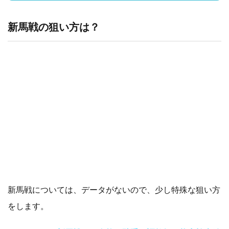
新馬戦の狙い方は？
新馬戦については、データがないので、少し特殊な狙い方
をします。