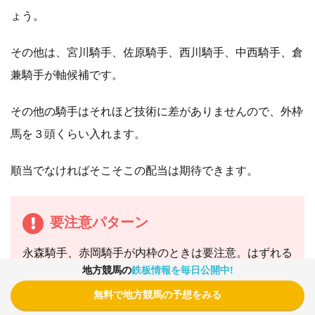
ょう。
その他は、宮川騎手、佐原騎手、西川騎手、中西騎手、倉
兼騎手が軸候補です。
その他の騎手はそれほど技術に差がありませんので、外枠
馬を３頭くらい入れます。
順当でなければそこそこの配当は期待できます。
要注意パターン
永森騎手、赤岡騎手が内枠のときは要注意。はずれる
地方競馬の
鉄板情報を毎日公開中!
リスクが高くなる。できれば外枠で。
無料で地方競馬の予想をみる