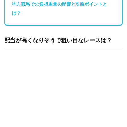
地方競馬での負担重量の影響と攻略ポイントと
は？
配当が高くなりそうで狙い目なレースは？