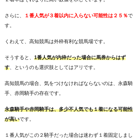
さらに、
１番人気が３着以内に入らない可能性は２５％
で
す。
くわえて、高知競馬は外枠有利な競馬場です。
そうすると、
1番人気が内枠だった場合に馬券からはず
す
、というのも選択肢としてはアリです。
高知競馬の場合、気をつけなければならないのは、永森騎
手、赤岡騎手の存在です。
永森騎手や赤岡騎手は、多少不人気でも１着になる可能性
が高い
です。
１番人気がこの２騎手だった場合は迷わず１着固定しまし