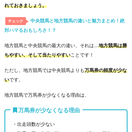
れておきましょう。
中央競馬と地方競馬の違いと魅力まとめ！絶
チェック
対ハマるおもしろさ！？
地方競馬と中央競馬の最大の違い、それは…
地方競馬は勝
ちやすい、そして当たりやすい
ことです！
ただし、地方競馬では中央競馬よりも
万馬券の頻度が少な
い
です。
地方競馬で万馬券が少なくなる理由は、
万馬券が少なくなる理由
・出走頭数が少ない