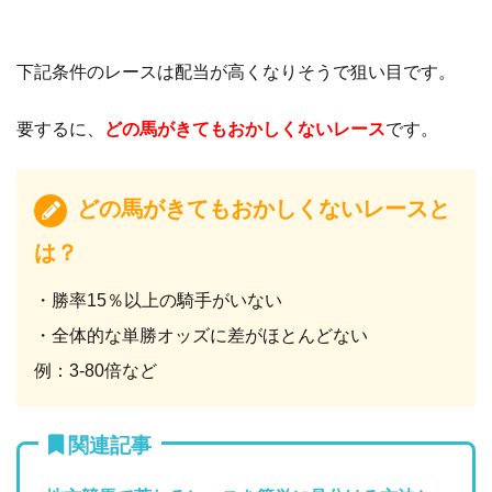
下記条件のレースは配当が高くなりそうで狙い目です。
要するに、
どの馬がきてもおかしくないレース
です。
どの馬がきてもおかしくないレースと
は？
・勝率15％以上の騎手がいない
・全体的な単勝オッズに差がほとんどない
例：3-80倍など
関連記事