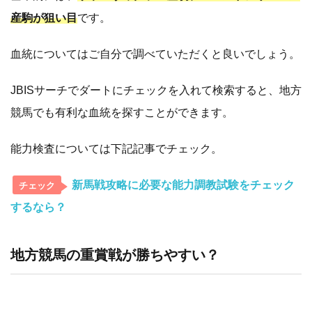
産駒が狙い目
です。
血統についてはご自分で調べていただくと良いでしょう。
JBISサーチ
でダートにチェックを入れて検索すると、地方
競馬でも有利な血統を探すことができます。
能力検査については下記記事でチェック。
新馬戦攻略に必要な能力調教試験をチェック
チェック
するなら？
地方競馬の重賞戦が勝ちやすい？