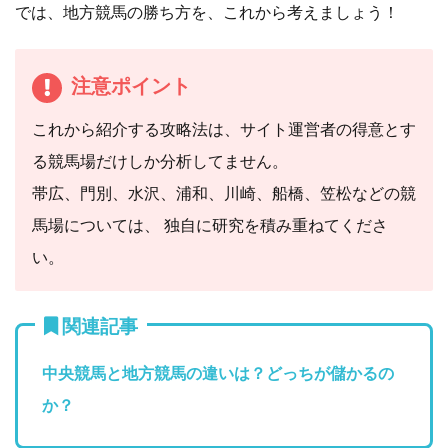
では、地方競馬の勝ち方を、これから考えましょう！
注意ポイント
これから紹介する攻略法は、サイト運営者の得意とす
る競馬場だけしか分析してません。
帯広、門別、水沢、浦和、川崎、船橋、笠松などの競
馬場については、 独自に研究を積み重ねてくださ
い。
関連記事
中央競馬と地方競馬の違いは？どっちが儲かるの
か？