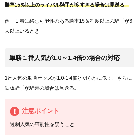
勝率15％以上のライバル騎手が多すぎる場合は見送る。
例：１着に絡む可能性のある勝率15％程度以上の騎手が3
人以上いるとき
単勝１番人気が1.0～1.4倍の場合の対応
1番人気の単勝オッズが1.0-1.4倍と明らかに低く、さらに
鉄板騎手が騎乗の場合は見送る。
注意ポイント
過剰人気の可能性を疑うこと