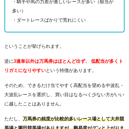
・騎手や馬の力差が激しいレースが多い（順当が
多い）
・ダートレースばかりで荒れにくい
ということが挙げられます。
逆に
3連単以外は万馬券はほとんど出ず、 低配当が多くト
リガミになりやすい
という特徴があります。
そのため、できるだけ当てやすく高配当を望める中波乱・
大波乱レースを選択し、買い目はなるべく少ない方がいい
に越したことはありません。
ただし、
万馬券の頻度が比較的多いレース場として大井競
馬場と園田競馬場がありますが、難易度がグンと上がりま