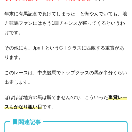
年末に有馬記念で負けてしまった…と悔やんでいても、地
方競馬ファンにはもう1回チャンスが巡ってくるというわ
けです。
その他にも、JpnⅠというGⅠクラスに匹敵する重賞があ
ります。
このレースは、中央競馬でトップクラスの馬が半分くらい
出走します。
ほぼほぼ地方の馬は勝てませんので、こういった
重賞レー
スもかなり狙い目
です。
関連記事