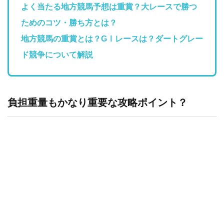
よく当たる地方競馬予想は重賞？大レースで勝つ
ためのコツ・勝ち方とは？
地方競馬の重賞とは？GⅠレースは？ダートグレー
ド競争について解説
負担重量もかなり重要な攻略ポイント？