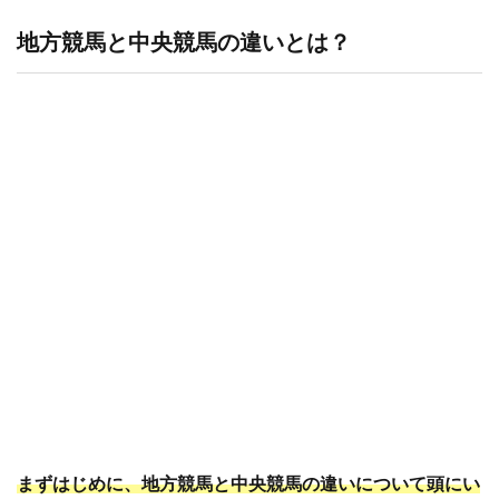
地方競馬と中央競馬の違いとは？
まずはじめに、地方競馬と中央競馬の違いについて頭にい