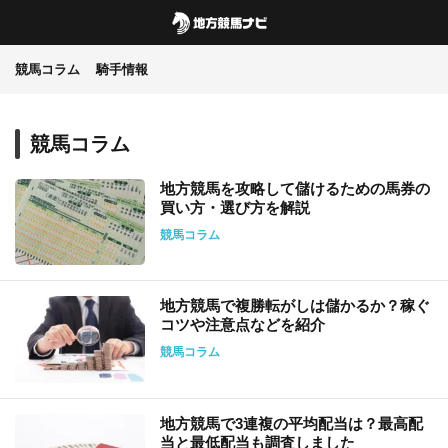
競馬コラム
騎手情報
競馬コラム
地方競馬を攻略して儲けるための馬券の
買い方・選び方を解説
競馬コラム
地方競馬で複勝転がしは儲かるか？稼ぐ
コツや注意点などを紹介
競馬コラム
地方競馬で3連複の平均配当は？最高配
当と最低配当も調査しました